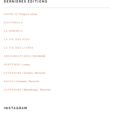
DERNIÈRES ÉDITIONS
C H A R L I E / Tringle à rideau
G U A T E M A L A
L E . S O M M E I L
L A . V I E . D E S . K I D S
L A . V I E . D E S . L I V R E S
A R C H I B O U T C H O U / COLORIAGE
H O R T E N S E / Lampe
C A T H E R I N E / Enfilade . Marseille
S A C H A / Commode . Marseille
C A T H E R I N E / Bibliothèque . Marseille
INSTAGRAM