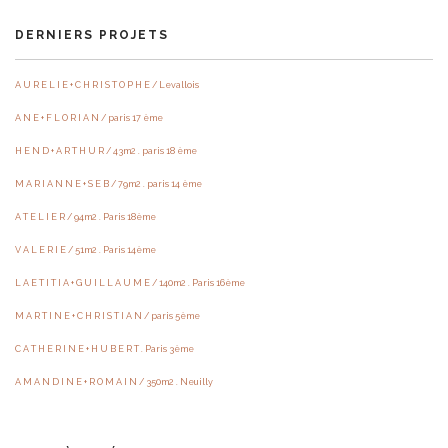
DERNIERS PROJETS
A U R E L I E + C H R I S T O P H E / Levallois
A N E + F L O R I A N / paris 17 ème
H E N D + A R T H U R / 43m2 . paris 18 ème
M A R I A N N E + S E B / 79m2 . paris 14 ème
A T E L I E R / 94m2 . Paris 18ème
V A L E R I E / 51m2 . Paris 14ème
L A E T I T I A + G U I L L A U M E / 140m2 . Paris 16ème
M A R T I N E + C H R I S T I A N / paris 5ème
C A T H E R I N E + H U B E R T . Paris 3ème
A M A N D I N E + R O M A I N / 350m2 . Neuilly