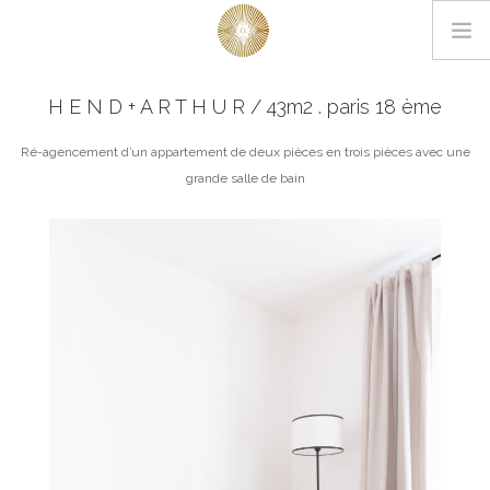
LOOKBOOK
H E N D + A R T H U R / 43m2 . paris 18 ème
PROJETS
Ré-agencement d’un appartement de deux pièces en trois pièces avec une
grande salle de bain
EDITIONS
L’AGENCE