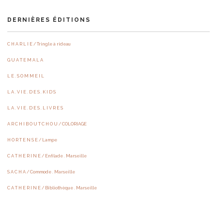
DERNIÈRES ÉDITIONS
C H A R L I E / Tringle à rideau
G U A T E M A L A
L E . S O M M E I L
L A . V I E . D E S . K I D S
L A . V I E . D E S . L I V R E S
A R C H I B O U T C H O U / COLORIAGE
H O R T E N S E / Lampe
C A T H E R I N E / Enfilade . Marseille
S A C H A / Commode . Marseille
C A T H E R I N E / Bibliothèque . Marseille