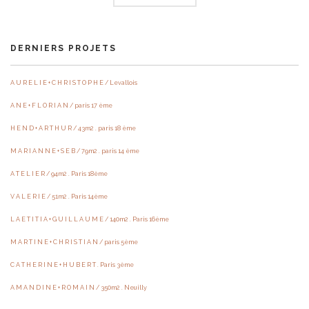
DERNIERS PROJETS
A U R E L I E + C H R I S T O P H E / Levallois
A N E + F L O R I A N / paris 17 ème
H E N D + A R T H U R / 43m2 . paris 18 ème
M A R I A N N E + S E B / 79m2 . paris 14 ème
A T E L I E R / 94m2 . Paris 18ème
V A L E R I E / 51m2 . Paris 14ème
L A E T I T I A + G U I L L A U M E / 140m2 . Paris 16ème
M A R T I N E + C H R I S T I A N / paris 5ème
C A T H E R I N E + H U B E R T . Paris 3ème
A M A N D I N E + R O M A I N / 350m2 . Neuilly