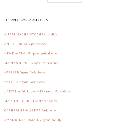
DERNIERS PROJETS
A U R E L I E + C H R I S T O P H E / Levallois
A N E + F L O R I A N / paris 17 ème
H E N D + A R T H U R / 43m2 . paris 18 ème
M A R I A N N E + S E B / 79m2 . paris 14 ème
A T E L I E R / 94m2 . Paris 18ème
V A L E R I E / 51m2 . Paris 14ème
L A E T I T I A + G U I L L A U M E / 140m2 . Paris 16ème
M A R T I N E + C H R I S T I A N / paris 5ème
C A T H E R I N E + H U B E R T . Paris 3ème
A M A N D I N E + R O M A I N / 350m2 . Neuilly