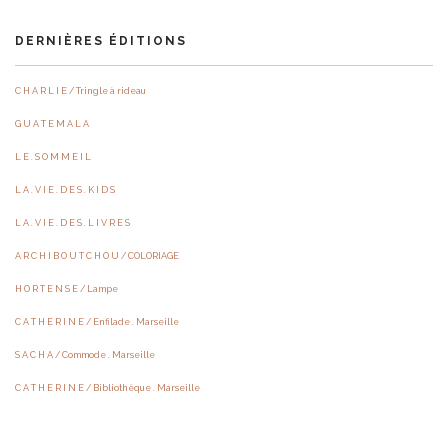
DERNIÈRES ÉDITIONS
C H A R L I E / Tringle à rideau
G U A T E M A L A
L E . S O M M E I L
L A . V I E . D E S . K I D S
L A . V I E . D E S . L I V R E S
A R C H I B O U T C H O U / COLORIAGE
H O R T E N S E / Lampe
C A T H E R I N E / Enfilade . Marseille
S A C H A / Commode . Marseille
C A T H E R I N E / Bibliothèque . Marseille