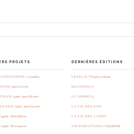
ERS PROJETS
DERNIÈRES ÉDITIONS
 + C H R I S T O P H E / Levallois
C H A R L I E / Tringle à rideau
 R I A N / paris 17 ème
G U A T E M A L A
R T H U R / 43m2 . paris 18 ème
L E . S O M M E I L
N E + S E B / 79m2 . paris 14 ème
L A . V I E . D E S . K I D S
R / 94m2 . Paris 18ème
L A . V I E . D E S . L I V R E S
E / 51m2 . Paris 14ème
A R C H I B O U T C H O U / COLORIAGE