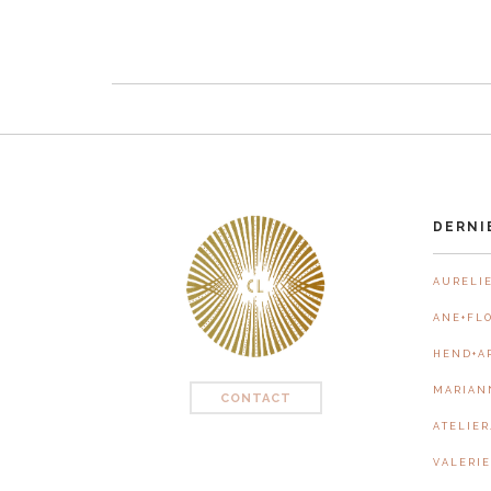
DERNI
A U R E L I E
A N E + F L O
H E N D + A 
M A R I A N 
CONTACT
A T E L I E 
V A L E R I 