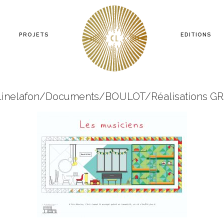
PROJETS
EDITIONS
linelafon/Documents/BOULOT/Réalisations 