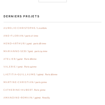
DERNIERS PROJETS
A U R E L I E + C H R I S T O P H E / Levallois
A N E + F L O R I A N / paris 17 ème
H E N D + A R T H U R / 43m2 . paris 18 ème
M A R I A N N E + S E B / 79m2 . paris 14 ème
A T E L I E R / 94m2 . Paris 18ème
V A L E R I E / 51m2 . Paris 14ème
L A E T I T I A + G U I L L A U M E / 140m2 . Paris 16ème
M A R T I N E + C H R I S T I A N / paris 5ème
C A T H E R I N E + H U B E R T . Paris 3ème
A M A N D I N E + R O M A I N / 350m2 . Neuilly