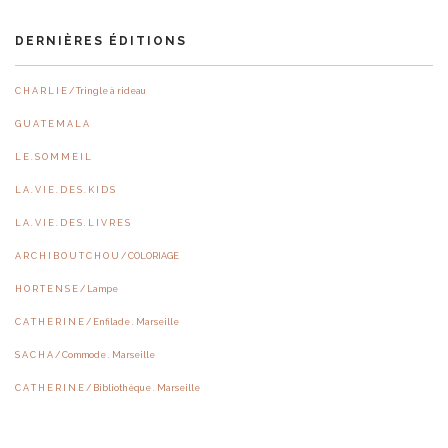
DERNIÈRES ÉDITIONS
C H A R L I E / Tringle à rideau
G U A T E M A L A
L E . S O M M E I L
L A . V I E . D E S . K I D S
L A . V I E . D E S . L I V R E S
A R C H I B O U T C H O U / COLORIAGE
H O R T E N S E / Lampe
C A T H E R I N E / Enfilade . Marseille
S A C H A / Commode . Marseille
C A T H E R I N E / Bibliothèque . Marseille