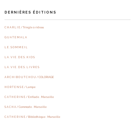
DERNIÈRES ÉDITIONS
C H A R L I E / Tringle à rideau
G U A T E M A L A
L E . S O M M E I L
L A . V I E . D E S . K I D S
L A . V I E . D E S . L I V R E S
A R C H I B O U T C H O U / COLORIAGE
H O R T E N S E / Lampe
C A T H E R I N E / Enfilade . Marseille
S A C H A / Commode . Marseille
C A T H E R I N E / Bibliothèque . Marseille