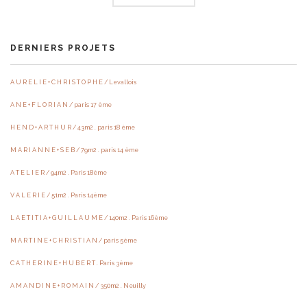
DERNIERS PROJETS
A U R E L I E + C H R I S T O P H E / Levallois
A N E + F L O R I A N / paris 17 ème
H E N D + A R T H U R / 43m2 . paris 18 ème
M A R I A N N E + S E B / 79m2 . paris 14 ème
A T E L I E R / 94m2 . Paris 18ème
V A L E R I E / 51m2 . Paris 14ème
L A E T I T I A + G U I L L A U M E / 140m2 . Paris 16ème
M A R T I N E + C H R I S T I A N / paris 5ème
C A T H E R I N E + H U B E R T . Paris 3ème
A M A N D I N E + R O M A I N / 350m2 . Neuilly