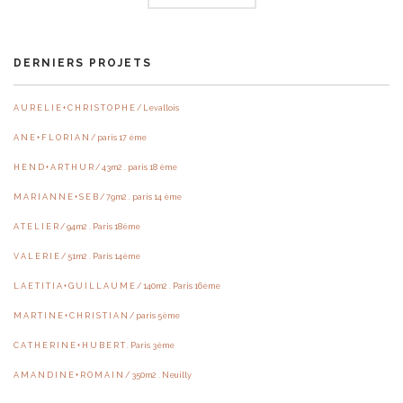
DERNIERS PROJETS
A U R E L I E + C H R I S T O P H E / Levallois
A N E + F L O R I A N / paris 17 ème
H E N D + A R T H U R / 43m2 . paris 18 ème
M A R I A N N E + S E B / 79m2 . paris 14 ème
A T E L I E R / 94m2 . Paris 18ème
V A L E R I E / 51m2 . Paris 14ème
L A E T I T I A + G U I L L A U M E / 140m2 . Paris 16ème
M A R T I N E + C H R I S T I A N / paris 5ème
C A T H E R I N E + H U B E R T . Paris 3ème
A M A N D I N E + R O M A I N / 350m2 . Neuilly