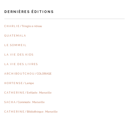
DERNIÈRES ÉDITIONS
C H A R L I E / Tringle à rideau
G U A T E M A L A
L E . S O M M E I L
L A . V I E . D E S . K I D S
L A . V I E . D E S . L I V R E S
A R C H I B O U T C H O U / COLORIAGE
H O R T E N S E / Lampe
C A T H E R I N E / Enfilade . Marseille
S A C H A / Commode . Marseille
C A T H E R I N E / Bibliothèque . Marseille