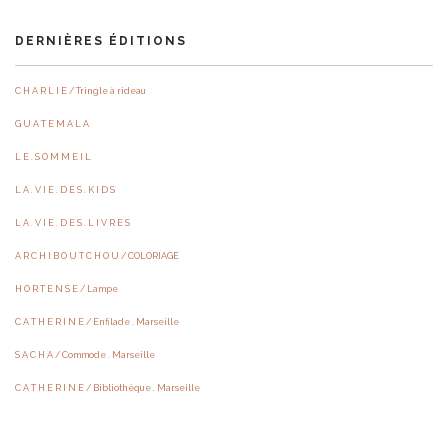
DERNIÈRES ÉDITIONS
C H A R L I E / Tringle à rideau
G U A T E M A L A
L E . S O M M E I L
L A . V I E . D E S . K I D S
L A . V I E . D E S . L I V R E S
A R C H I B O U T C H O U / COLORIAGE
H O R T E N S E / Lampe
C A T H E R I N E / Enfilade . Marseille
S A C H A / Commode . Marseille
C A T H E R I N E / Bibliothèque . Marseille