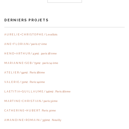
DERNIERS PROJETS
A U R E L I E + C H R I S T O P H E / Levallois
A N E + F L O R I A N / paris 17 ème
H E N D + A R T H U R / 43m2 . paris 18 ème
M A R I A N N E + S E B / 79m2 . paris 14 ème
A T E L I E R / 94m2 . Paris 18ème
V A L E R I E / 51m2 . Paris 14ème
L A E T I T I A + G U I L L A U M E / 140m2 . Paris 16ème
M A R T I N E + C H R I S T I A N / paris 5ème
C A T H E R I N E + H U B E R T . Paris 3ème
A M A N D I N E + R O M A I N / 350m2 . Neuilly