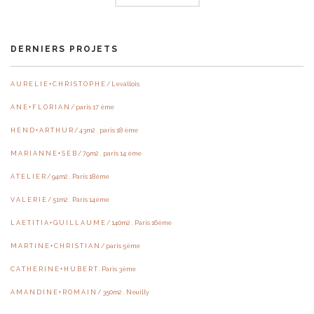
DERNIERS PROJETS
A U R E L I E + C H R I S T O P H E / Levallois
A N E + F L O R I A N / paris 17 ème
H E N D + A R T H U R / 43m2 . paris 18 ème
M A R I A N N E + S E B / 79m2 . paris 14 ème
A T E L I E R / 94m2 . Paris 18ème
V A L E R I E / 51m2 . Paris 14ème
L A E T I T I A + G U I L L A U M E / 140m2 . Paris 16ème
M A R T I N E + C H R I S T I A N / paris 5ème
C A T H E R I N E + H U B E R T . Paris 3ème
A M A N D I N E + R O M A I N / 350m2 . Neuilly