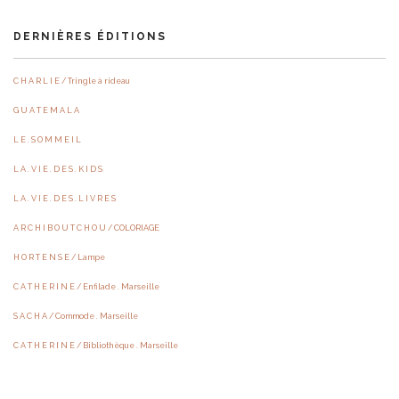
DERNIÈRES ÉDITIONS
C H A R L I E / Tringle à rideau
G U A T E M A L A
L E . S O M M E I L
L A . V I E . D E S . K I D S
L A . V I E . D E S . L I V R E S
A R C H I B O U T C H O U / COLORIAGE
H O R T E N S E / Lampe
C A T H E R I N E / Enfilade . Marseille
S A C H A / Commode . Marseille
C A T H E R I N E / Bibliothèque . Marseille