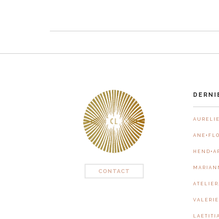
DERNI
A U R E L I E
A N E + F L O
H E N D + A 
M A R I A N 
CONTACT
A T E L I E 
V A L E R I 
L A E T I T I