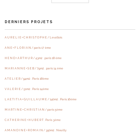
DERNIERS PROJETS
A U R E L I E + C H R I S T O P H E / Levallois
A N E + F L O R I A N / paris 17 ème
H E N D + A R T H U R / 43m2 . paris 18 ème
M A R I A N N E + S E B / 79m2 . paris 14 ème
A T E L I E R / 94m2 . Paris 18ème
V A L E R I E / 51m2 . Paris 14ème
L A E T I T I A + G U I L L A U M E / 140m2 . Paris 16ème
M A R T I N E + C H R I S T I A N / paris 5ème
C A T H E R I N E + H U B E R T . Paris 3ème
A M A N D I N E + R O M A I N / 350m2 . Neuilly