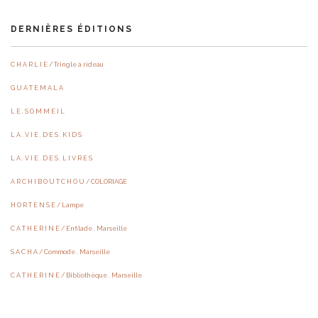
DERNIÈRES ÉDITIONS
C H A R L I E / Tringle à rideau
G U A T E M A L A
L E . S O M M E I L
L A . V I E . D E S . K I D S
L A . V I E . D E S . L I V R E S
A R C H I B O U T C H O U / COLORIAGE
H O R T E N S E / Lampe
C A T H E R I N E / Enfilade . Marseille
S A C H A / Commode . Marseille
C A T H E R I N E / Bibliothèque . Marseille