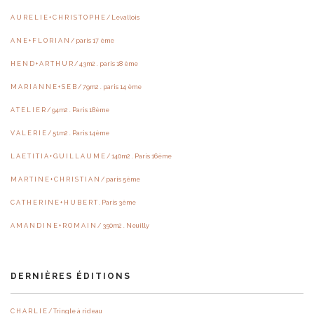
A U R E L I E + C H R I S T O P H E / Levallois
A N E + F L O R I A N / paris 17 ème
H E N D + A R T H U R / 43m2 . paris 18 ème
M A R I A N N E + S E B / 79m2 . paris 14 ème
A T E L I E R / 94m2 . Paris 18ème
V A L E R I E / 51m2 . Paris 14ème
L A E T I T I A + G U I L L A U M E / 140m2 . Paris 16ème
M A R T I N E + C H R I S T I A N / paris 5ème
C A T H E R I N E + H U B E R T . Paris 3ème
A M A N D I N E + R O M A I N / 350m2 . Neuilly
DERNIÈRES ÉDITIONS
C H A R L I E / Tringle à rideau