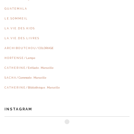
G U A T E M A L A
L E . S O M M E I L
L A . V I E . D E S . K I D S
L A . V I E . D E S . L I V R E S
A R C H I B O U T C H O U / COLORIAGE
H O R T E N S E / Lampe
C A T H E R I N E / Enfilade . Marseille
S A C H A / Commode . Marseille
C A T H E R I N E / Bibliothèque . Marseille
INSTAGRAM