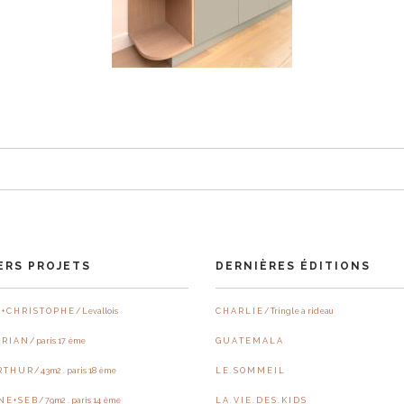
ERS PROJETS
DERNIÈRES ÉDITIONS
 + C H R I S T O P H E / Levallois
C H A R L I E / Tringle à rideau
 R I A N / paris 17 ème
G U A T E M A L A
R T H U R / 43m2 . paris 18 ème
L E . S O M M E I L
N E + S E B / 79m2 . paris 14 ème
L A . V I E . D E S . K I D S