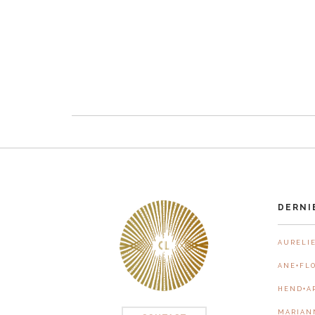
DERNI
A U R E L I E
A N E + F L O
H E N D + A 
M A R I A N 