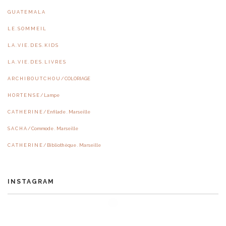
G U A T E M A L A
L E . S O M M E I L
L A . V I E . D E S . K I D S
L A . V I E . D E S . L I V R E S
A R C H I B O U T C H O U / COLORIAGE
H O R T E N S E / Lampe
C A T H E R I N E / Enfilade . Marseille
S A C H A / Commode . Marseille
C A T H E R I N E / Bibliothèque . Marseille
INSTAGRAM