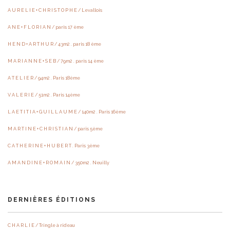
A U R E L I E + C H R I S T O P H E / Levallois
A N E + F L O R I A N / paris 17 ème
H E N D + A R T H U R / 43m2 . paris 18 ème
M A R I A N N E + S E B / 79m2 . paris 14 ème
A T E L I E R / 94m2 . Paris 18ème
V A L E R I E / 51m2 . Paris 14ème
L A E T I T I A + G U I L L A U M E / 140m2 . Paris 16ème
M A R T I N E + C H R I S T I A N / paris 5ème
C A T H E R I N E + H U B E R T . Paris 3ème
A M A N D I N E + R O M A I N / 350m2 . Neuilly
DERNIÈRES ÉDITIONS
C H A R L I E / Tringle à rideau