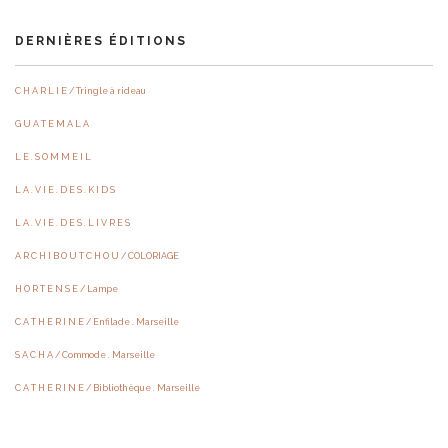
DERNIÈRES ÉDITIONS
C H A R L I E / Tringle à rideau
G U A T E M A L A
L E . S O M M E I L
L A . V I E . D E S . K I D S
L A . V I E . D E S . L I V R E S
A R C H I B O U T C H O U / COLORIAGE
H O R T E N S E / Lampe
C A T H E R I N E / Enfilade . Marseille
S A C H A / Commode . Marseille
C A T H E R I N E / Bibliothèque . Marseille