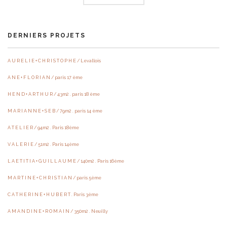
DERNIERS PROJETS
A U R E L I E + C H R I S T O P H E / Levallois
A N E + F L O R I A N / paris 17 ème
H E N D + A R T H U R / 43m2 . paris 18 ème
M A R I A N N E + S E B / 79m2 . paris 14 ème
A T E L I E R / 94m2 . Paris 18ème
V A L E R I E / 51m2 . Paris 14ème
L A E T I T I A + G U I L L A U M E / 140m2 . Paris 16ème
M A R T I N E + C H R I S T I A N / paris 5ème
C A T H E R I N E + H U B E R T . Paris 3ème
A M A N D I N E + R O M A I N / 350m2 . Neuilly