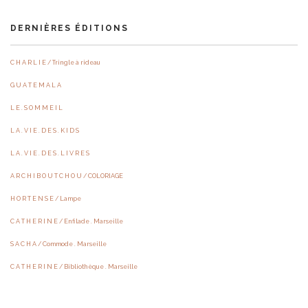
DERNIÈRES ÉDITIONS
C H A R L I E / Tringle à rideau
G U A T E M A L A
L E . S O M M E I L
L A . V I E . D E S . K I D S
L A . V I E . D E S . L I V R E S
A R C H I B O U T C H O U / COLORIAGE
H O R T E N S E / Lampe
C A T H E R I N E / Enfilade . Marseille
S A C H A / Commode . Marseille
C A T H E R I N E / Bibliothèque . Marseille