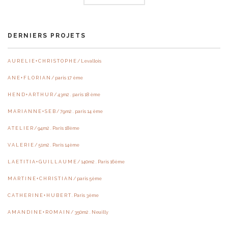
DERNIERS PROJETS
A U R E L I E + C H R I S T O P H E / Levallois
A N E + F L O R I A N / paris 17 ème
H E N D + A R T H U R / 43m2 . paris 18 ème
M A R I A N N E + S E B / 79m2 . paris 14 ème
A T E L I E R / 94m2 . Paris 18ème
V A L E R I E / 51m2 . Paris 14ème
L A E T I T I A + G U I L L A U M E / 140m2 . Paris 16ème
M A R T I N E + C H R I S T I A N / paris 5ème
C A T H E R I N E + H U B E R T . Paris 3ème
A M A N D I N E + R O M A I N / 350m2 . Neuilly