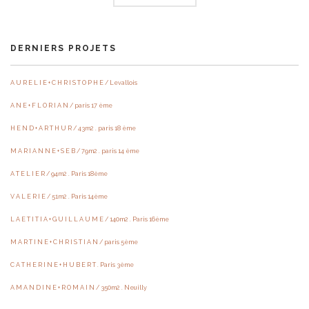
DERNIERS PROJETS
A U R E L I E + C H R I S T O P H E / Levallois
A N E + F L O R I A N / paris 17 ème
H E N D + A R T H U R / 43m2 . paris 18 ème
M A R I A N N E + S E B / 79m2 . paris 14 ème
A T E L I E R / 94m2 . Paris 18ème
V A L E R I E / 51m2 . Paris 14ème
L A E T I T I A + G U I L L A U M E / 140m2 . Paris 16ème
M A R T I N E + C H R I S T I A N / paris 5ème
C A T H E R I N E + H U B E R T . Paris 3ème
A M A N D I N E + R O M A I N / 350m2 . Neuilly