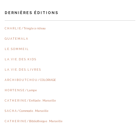
DERNIÈRES ÉDITIONS
C H A R L I E / Tringle à rideau
G U A T E M A L A
L E . S O M M E I L
L A . V I E . D E S . K I D S
L A . V I E . D E S . L I V R E S
A R C H I B O U T C H O U / COLORIAGE
H O R T E N S E / Lampe
C A T H E R I N E / Enfilade . Marseille
S A C H A / Commode . Marseille
C A T H E R I N E / Bibliothèque . Marseille