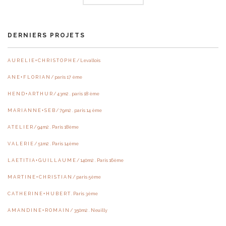
DERNIERS PROJETS
A U R E L I E + C H R I S T O P H E / Levallois
A N E + F L O R I A N / paris 17 ème
H E N D + A R T H U R / 43m2 . paris 18 ème
M A R I A N N E + S E B / 79m2 . paris 14 ème
A T E L I E R / 94m2 . Paris 18ème
V A L E R I E / 51m2 . Paris 14ème
L A E T I T I A + G U I L L A U M E / 140m2 . Paris 16ème
M A R T I N E + C H R I S T I A N / paris 5ème
C A T H E R I N E + H U B E R T . Paris 3ème
A M A N D I N E + R O M A I N / 350m2 . Neuilly