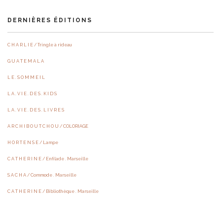
DERNIÈRES ÉDITIONS
C H A R L I E / Tringle à rideau
G U A T E M A L A
L E . S O M M E I L
L A . V I E . D E S . K I D S
L A . V I E . D E S . L I V R E S
A R C H I B O U T C H O U / COLORIAGE
H O R T E N S E / Lampe
C A T H E R I N E / Enfilade . Marseille
S A C H A / Commode . Marseille
C A T H E R I N E / Bibliothèque . Marseille