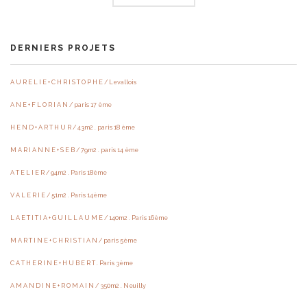
DERNIERS PROJETS
A U R E L I E + C H R I S T O P H E / Levallois
A N E + F L O R I A N / paris 17 ème
H E N D + A R T H U R / 43m2 . paris 18 ème
M A R I A N N E + S E B / 79m2 . paris 14 ème
A T E L I E R / 94m2 . Paris 18ème
V A L E R I E / 51m2 . Paris 14ème
L A E T I T I A + G U I L L A U M E / 140m2 . Paris 16ème
M A R T I N E + C H R I S T I A N / paris 5ème
C A T H E R I N E + H U B E R T . Paris 3ème
A M A N D I N E + R O M A I N / 350m2 . Neuilly