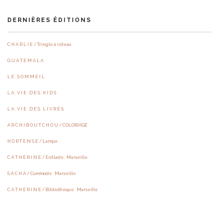
DERNIÈRES ÉDITIONS
C H A R L I E / Tringle à rideau
G U A T E M A L A
L E . S O M M E I L
L A . V I E . D E S . K I D S
L A . V I E . D E S . L I V R E S
A R C H I B O U T C H O U / COLORIAGE
H O R T E N S E / Lampe
C A T H E R I N E / Enfilade . Marseille
S A C H A / Commode . Marseille
C A T H E R I N E / Bibliothèque . Marseille