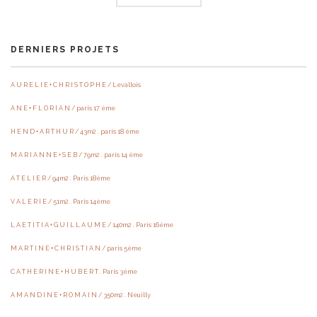
DERNIERS PROJETS
A U R E L I E + C H R I S T O P H E / Levallois
A N E + F L O R I A N / paris 17 ème
H E N D + A R T H U R / 43m2 . paris 18 ème
M A R I A N N E + S E B / 79m2 . paris 14 ème
A T E L I E R / 94m2 . Paris 18ème
V A L E R I E / 51m2 . Paris 14ème
L A E T I T I A + G U I L L A U M E / 140m2 . Paris 16ème
M A R T I N E + C H R I S T I A N / paris 5ème
C A T H E R I N E + H U B E R T . Paris 3ème
A M A N D I N E + R O M A I N / 350m2 . Neuilly